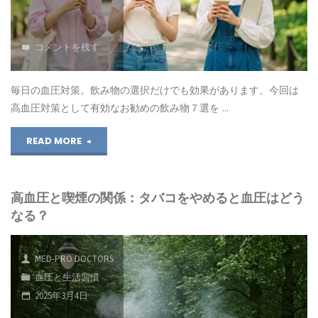
注
係
意
｜
コメントを残す
点"
減
毎日の血圧対策。飲み物の選択だけでも効果があります。今回は
塩
高血圧対策として有効なお勧めの飲み物７選を …
の
"血
READ MORE
コ
圧
ツ
高血圧と喫煙の関係：タバコをやめると血圧はどう
を
なる？
と
下
お
げ
MED-PRO DOCTORS
す
血圧と生活習慣
る
2025年3月4日
す
飲