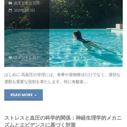
血圧と生活習慣
煙
物
2025年3月3日
の
7
関
選"
係：
タ
コメントを残す
バ
コ
はじめに 高血圧の管理には、食事や薬物療法だけでなく、適切な
運動も重要な役割を果たします。特に有酸素 …
を
"高
READ MORE
や
血
め
ストレスと血圧の科学的関係：神経生理学的メカニ
圧
る
ズムとエビデンスに基づく対策