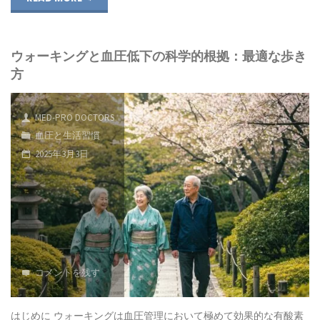
神
ド"
眠
経
ウォーキングと血圧低下の科学的根拠：最適な歩き
と
方
生
高
理
血
MED-PRO DOCTORS
学
血圧と生活習慣
圧
2025年3月3日
的
の
メ
関
カ
係
ニ
｜
コメントを残す
ズ
寝
ム
不
はじめに ウォーキングは血圧管理において極めて効果的な有酸素