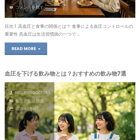
が
の
コメントを残す
る？"
関
目次 1. 高血圧と食事の関係とは？ 食事による血圧コントロールの
係
重要性 高血圧は生活習慣病の一つで …
｜
"高
READ MORE
お
血
酒
血圧を下げる飲み物とは？おすすめの飲み物7選
圧
の
と
MED-PRO DOCTORS
飲
食
血圧と生活習慣
み
2025年3月4日
事
方
の
と
関