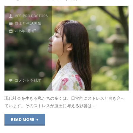
を
と
改
血
MED-PRO DOCTORS
血圧と生活習慣
善
圧
2025年3月3日
す
は
る
ど
有
う
酸
な
コメントを残す
素
る？"
運
現代社会を生きる私たちの多くは、日常的にストレスと向き合っ
ています。そのストレスが血圧に与える影響は …
動
"ス
READ MORE
の
ト
す