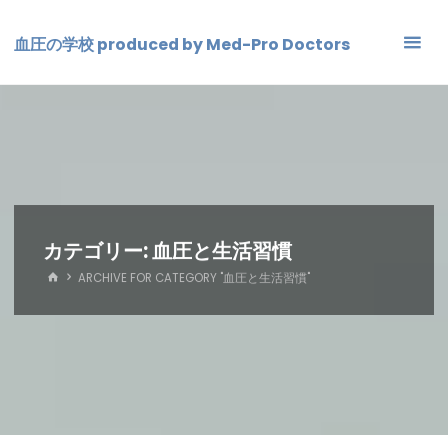
コ
ン
血圧の学校 produced by Med-Pro Doctors
テ
ン
ツ
へ
ス
キ
ッ
プ
カテゴリー:
血圧と生活習慣
ホ
ARCHIVE FOR CATEGORY "血圧と生活習慣"
ー
ム