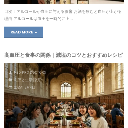
体
目次 1. アルコールが血圧に与える影響 お酒を飲むと血圧が上がる
重
理由 アルコールは血圧を一時的に上 …
を
"高
READ MORE
減
血
ら
高血圧と食事の関係｜減塩のコツとおすすめレシピ
圧
す
と
MED-PRO DOCTORS
と
ア
血圧と生活習慣
血
2025年3月4日
ル
圧
コ
は
ー
下
ル