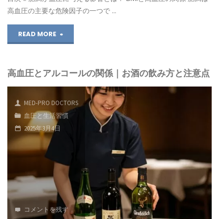
高血圧の主要な危険因子の一つで …
薬
"高
READ MORE
に
血
頼
高血圧とアルコールの関係｜お酒の飲み方と注意点
圧
ら
と
な
MED-PRO DOCTORS
肥
い
血圧と生活習慣
2025年3月4日
満
血
の
圧
関
管
係
理"
｜
コメントを残す