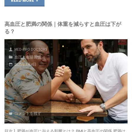
"高
READ MORE
血
高血圧と肥満の関係｜体重を減らすと血圧は下が
圧
る？
を
自
MED-PRO DOCTORS
血圧と生活習慣
然
2025年3月4日
に
治
す
方
コメントを残す
法
｜
目次 1. 肥満が血圧に与える影響とは？ BMIと高血圧の関係 肥満は