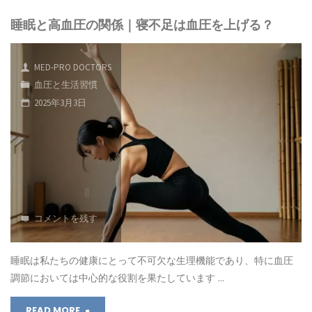
睡眠と高血圧の関係｜寝不足は血圧を上げる？
レ
す
ス
め
MED-PRO DOCTORS
と
｜
血圧と生活習慣
2025年3月3日
血
効
圧
果・
の
種
科
類・
学
コメントを残す
実
的
践
睡眠は私たちの健康にとって不可欠な生理機能であり、特に血圧
関
ガ
調節においては中心的な役割を果たしています …
係：
イ
"睡
READ MORE