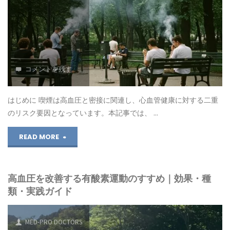
め
み
レ
物
シ
と
コメントを残す
ピ"
は？
お
はじめに 喫煙は高血圧と密接に関連し、心血管健康に対する二重
のリスク要因となっています。本記事では、 …
す
"高
READ MORE
す
血
め
高血圧を改善する有酸素運動のすすめ｜効果・種
圧
の
類・実践ガイド
と
飲
喫
み
MED-PRO DOCTORS