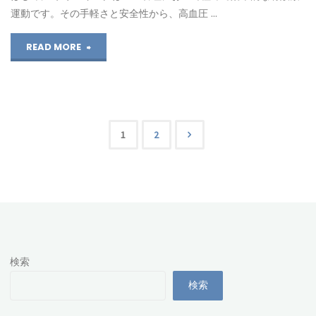
と
運動です。その手軽さと安全性から、高血圧 …
足
エ
"ウ
READ MORE
は
ビ
ォ
血
デ
ー
圧
ン
キ
を
1
2
投
ス
ン
上
に
グ
稿
げ
基
と
る？"
の
づ
血
検索
ペ
く
圧
検索
対
低
ー