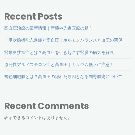
策"
下
ジ
Recent Posts
の
送
高血圧治療の最新情報｜新薬や先進医療の動向
科
「甲状腺機能亢進症と高血圧｜ホルモンバランスと血圧の関係」
学
り
腎動脈狭窄症とは？高血圧を引き起こす腎臓の病気を解説
的
原発性アルドステロン症と高血圧｜カリウム低下に注意！
根
褐色細胞腫とは？高血圧の隠れた原因となる副腎腫瘍について
拠：
最
適
Recent Comments
な
表示できるコメントはありません。
歩