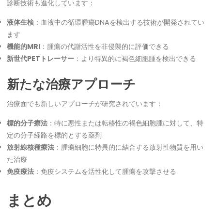
診断技術も進化しています：
液体生検
：血液中の循環腫瘍DNAを検出する技術が開発されてい
ます
機能的MRI
：腫瘍の代謝活性を非侵襲的に評価できる
新世代PETトレーサー
：より特異的に褐色細胞腫を検出できる
新たな治療アプローチ
治療面でも新しいアプローチが研究されています：
標的分子療法
：特に悪性または転移性の褐色細胞腫に対して、特
定の分子経路を標的とする薬剤
放射線核種療法
：腫瘍細胞に特異的に結合する放射性物質を用い
た治療
免疫療法
：免疫システムを活性化して腫瘍を攻撃させる
まとめ