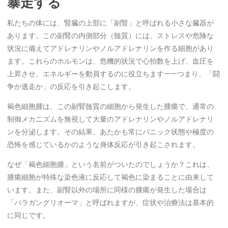
暴走する
私たちの体には、腎臓の上部に「副腎」と呼ばれる小さな臓器が
あります。この副腎の内側部分（髄質）には、ストレスや危険な
状況に備えてアドレナリンやノルアドレナリンを作る細胞があり
ます。これらのホルモンは、危機的状況で心拍数を上げ、血圧を
上昇させ、エネルギーを動員するのに役立ちます——つまり、「闘
争か逃走か」の反応を引き起こします。
褐色細胞腫は、この副腎髄質の細胞から発生した腫瘍で、通常の
制御メカニズムを無視して大量のアドレナリンやノルアドレナリ
ンを分泌します。その結果、あたかも常にパニック状態や極度の
恐怖を感じているかのような身体反応が引き起こされます。
なぜ「褐色細胞腫」という名前がついたのでしょうか？これは、
腫瘍細胞が特殊な染色液に反応して褐色に染まることに由来して
います。また、副腎以外の場所に同様の腫瘍が発生した場合は
「パラガングリオーマ」と呼ばれますが、症状や治療法は基本的
に同じです。