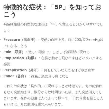
特徴的な症状：「5P」を知ってお
こう
褐色細胞腫の典型的な症状は「5P」で覚えると分かりやすいでし
ょう：
Pressure（高血圧）
：突然の血圧上昇。時に200/120mmHg以
上になることも
Pain（頭痛）
：激しい頭痛で、しばしば後頭部に現れる
Palpitation（動悸）
：心臓が胸から飛び出すほどバクバクする
感覚
Perspiration（発汗）
：何もしていなくても汗が吹き出す
Pallor（蒼白）
：顔色が急に真っ白になる
これらの症状は「発作的」に現れることが特徴です。何の前触れ
もなく突然始まり、数分から数時間続いた後、また突然消えてし
まいます。発作の頻度は人によって様々で、1日に何度も起こる人
もいれば、月に数回程度の人もいます。