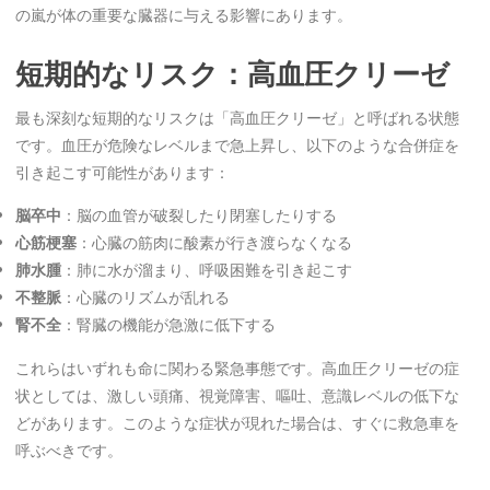
の嵐が体の重要な臓器に与える影響にあります。
短期的なリスク：高血圧クリーゼ
最も深刻な短期的なリスクは「高血圧クリーゼ」と呼ばれる状態
です。血圧が危険なレベルまで急上昇し、以下のような合併症を
引き起こす可能性があります：
脳卒中
：脳の血管が破裂したり閉塞したりする
心筋梗塞
：心臓の筋肉に酸素が行き渡らなくなる
肺水腫
：肺に水が溜まり、呼吸困難を引き起こす
不整脈
：心臓のリズムが乱れる
腎不全
：腎臓の機能が急激に低下する
これらはいずれも命に関わる緊急事態です。高血圧クリーゼの症
状としては、激しい頭痛、視覚障害、嘔吐、意識レベルの低下な
どがあります。このような症状が現れた場合は、すぐに救急車を
呼ぶべきです。