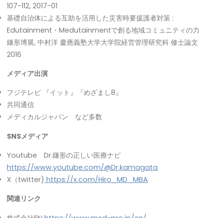
107-112, 2017-01
基礎自治体による互助を活用した災害時要援護者対策 :
Edutainment・Medutainmentで創る地域コミュニティの力
鎌形博展, 中村洋 慶應義塾大学大学院経営管理研究科 修士論文
2016
メディア出演
フジテレビ 『イット』『めざまし8』
共同通信
メディカルジャパン など多数
SNSメディア
Youtube Dr.鎌形の正しい医療ナビ
https://www.youtube.com/@Dr.kamagata
X（twitter)
https://x.com/Hiro_MD_MBA
関連リンク
株式会社EN
https://www.med-pro.jp/en/