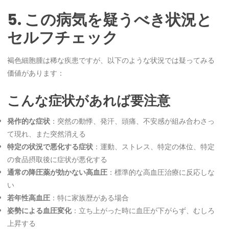
5. この病気を疑うべき状況と
セルフチェック
褐色細胞腫は稀な疾患ですが、以下のような状況では疑ってみる
価値があります：
こんな症状があれば要注意
発作的な症状
：突然の動悸、発汗、頭痛、不安感が組み合わさっ
て現れ、また突然消える
特定の状況で悪化する症状
：運動、ストレス、特定の体位、特定
の食品摂取後に症状が悪化する
通常の降圧薬が効かない高血圧
：標準的な高血圧治療に反応しな
い
若年性高血圧
：特に家族歴がある場合
姿勢による血圧変化
：立ち上がった時に血圧が下がらず、むしろ
上昇する