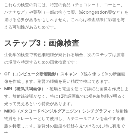
これらの検査の前には、特定の食品（チョコレート、コーヒー、
バナナなど）や薬剤（一部の抗うつ薬、減congestion薬など）を
避ける必要があるかもしれません。これらは検査結果に影響を与
える可能性があるためです。
ステップ3：画像検査
生化学的検査で褐色細胞腫が疑われる場合、次のステップは腫瘍
の場所を特定するための画像検査です：
CT（コンピュータ断層撮影）スキャン
：X線を使って体の断面画
像を作成します。副腎の腫瘍を高い精度で検出できます。
MRI（磁気共鳴画像）
：磁場と電波を使って詳細な画像を作成しま
す。放射線被曝がなく、特にT2強調画像では褐色細胞腫が明るく
光って見えるという特徴があります。
MIBG（メタヨードベンジルグアニジン）シンチグラフィ
：放射性
物質をトレーサーとして使用し、カテコールアミンを産生する細
胞を特定します。副腎外の腫瘍や転移を見つけるのに特に有用で