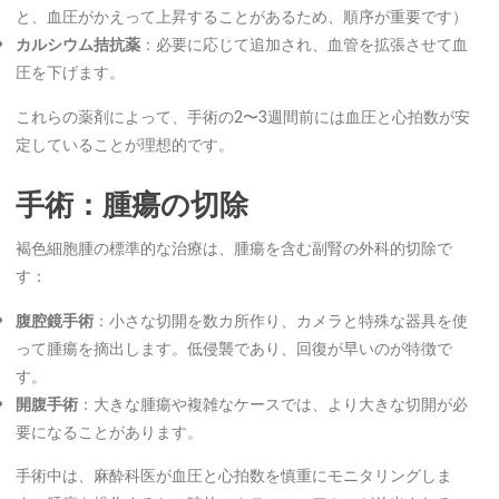
と、血圧がかえって上昇することがあるため、順序が重要です）
カルシウム拮抗薬
：必要に応じて追加され、血管を拡張させて血
圧を下げます。
これらの薬剤によって、手術の2〜3週間前には血圧と心拍数が安
定していることが理想的です。
手術：腫瘍の切除
褐色細胞腫の標準的な治療は、腫瘍を含む副腎の外科的切除で
す：
腹腔鏡手術
：小さな切開を数カ所作り、カメラと特殊な器具を使
って腫瘍を摘出します。低侵襲であり、回復が早いのが特徴で
す。
開腹手術
：大きな腫瘍や複雑なケースでは、より大きな切開が必
要になることがあります。
手術中は、麻酔科医が血圧と心拍数を慎重にモニタリングしま