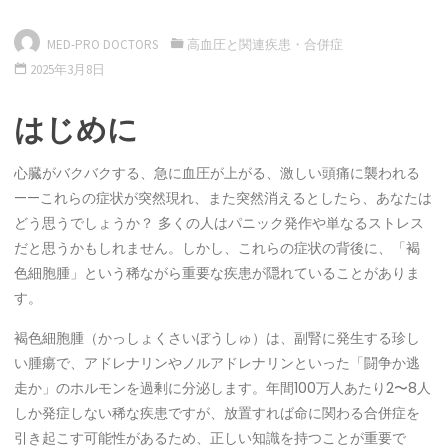
MED-PRO DOCTORS
高血圧と関連疾患・合併症
2025年3月8日
はじめに
心臓がバクバクする、急に血圧が上がる、激しい頭痛に襲われる
——これらの症状が突然現れ、また突然消えるとしたら、あなたは
どう思うでしょうか？ 多くの人はパニック発作や単なるストレス
だと思うかもしれません。しかし、これらの症状の背後に、「褐
色細胞腫」という稀ながら重要な疾患が隠れていることがありま
す。
褐色細胞腫（かっしょくさいぼうしゅ）は、副腎に発生する珍し
い腫瘍で、アドレナリンやノルアドレナリンといった「闘争か逃
走か」のホルモンを過剰に分泌します。年間100万人あたり2〜8人
しか発症しない稀な疾患ですが、放置すれば命に関わる合併症を
引き起こす可能性があるため、正しい知識を持つことが重要で