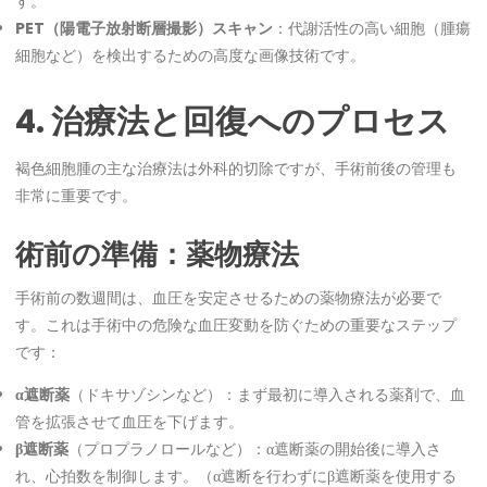
す。
PET（陽電子放射断層撮影）スキャン
：代謝活性の高い細胞（腫瘍
細胞など）を検出するための高度な画像技術です。
4. 治療法と回復へのプロセス
褐色細胞腫の主な治療法は外科的切除ですが、手術前後の管理も
非常に重要です。
術前の準備：薬物療法
手術前の数週間は、血圧を安定させるための薬物療法が必要で
す。これは手術中の危険な血圧変動を防ぐための重要なステップ
です：
α遮断薬
（ドキサゾシンなど）：まず最初に導入される薬剤で、血
管を拡張させて血圧を下げます。
β遮断薬
（プロプラノロールなど）：α遮断薬の開始後に導入さ
れ、心拍数を制御します。（α遮断を行わずにβ遮断薬を使用する