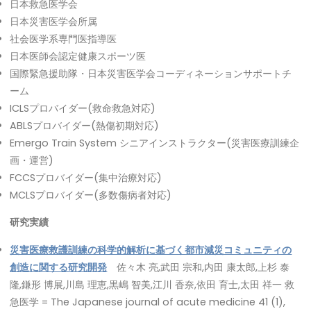
日本救急医学会
日本災害医学会所属
社会医学系専門医指導医
日本医師会認定健康スポーツ医
国際緊急援助隊・日本災害医学会コーディネーションサポートチ
ーム
ICLSプロバイダー(救命救急対応)
ABLSプロバイダー(熱傷初期対応)
Emergo Train System シニアインストラクター(災害医療訓練企
画・運営)
FCCSプロバイダー(集中治療対応)
MCLSプロバイダー(多数傷病者対応)
研究実績
災害医療救護訓練の科学的解析に基づく都市減災コミュニティの
創造に関する研究開発
佐々木 亮,武田 宗和,内田 康太郎,上杉 泰
隆,鎌形 博展,川島 理恵,黒嶋 智美,江川 香奈,依田 育士,太田 祥一 救
急医学 = The Japanese journal of acute medicine 41 (1),