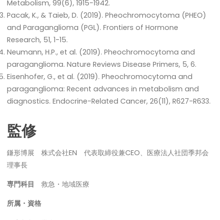
Metabolism, 99(6), 1915-1942.
Pacak, K., & Taieb, D. (2019). Pheochromocytoma (PHEO)
and Paraganglioma (PGL). Frontiers of Hormone
Research, 51, 1-15.
Neumann, H.P., et al. (2019). Pheochromocytoma and
paraganglioma. Nature Reviews Disease Primers, 5, 6.
Eisenhofer, G., et al. (2019). Pheochromocytoma and
paraganglioma: Recent advances in metabolism and
diagnostics. Endocrine-Related Cancer, 26(11), R627-R633.
監修
鎌形博展 株式会社EN 代表取締役兼CEO、医療法人社団季邦会
理事長
専門科目
救急・地域医療
所属・資格