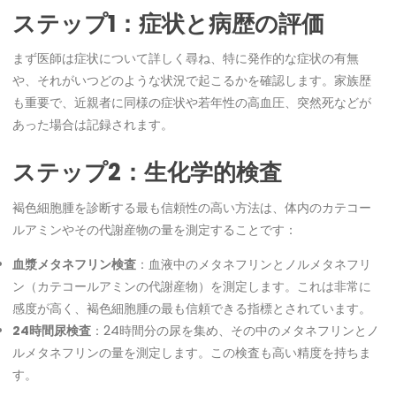
ステップ1：症状と病歴の評価
まず医師は症状について詳しく尋ね、特に発作的な症状の有無
や、それがいつどのような状況で起こるかを確認します。家族歴
も重要で、近親者に同様の症状や若年性の高血圧、突然死などが
あった場合は記録されます。
ステップ2：生化学的検査
褐色細胞腫を診断する最も信頼性の高い方法は、体内のカテコー
ルアミンやその代謝産物の量を測定することです：
血漿メタネフリン検査
：血液中のメタネフリンとノルメタネフリ
ン（カテコールアミンの代謝産物）を測定します。これは非常に
感度が高く、褐色細胞腫の最も信頼できる指標とされています。
24時間尿検査
：24時間分の尿を集め、その中のメタネフリンとノ
ルメタネフリンの量を測定します。この検査も高い精度を持ちま
す。