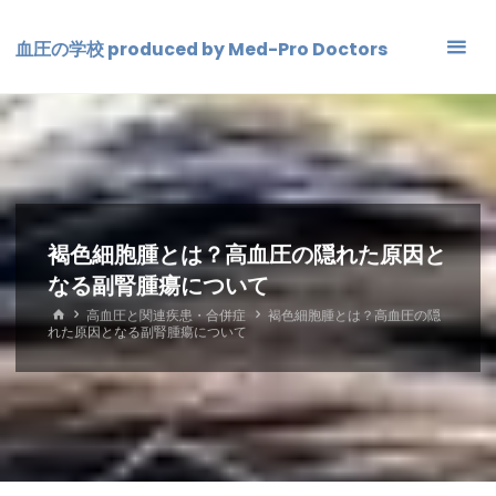
コ
ン
血圧の学校 produced by Med-Pro Doctors
テ
ン
ツ
へ
ス
キ
ッ
褐色細胞腫とは？高血圧の隠れた原因と
プ
なる副腎腫瘍について
ホ
高血圧と関連疾患・合併症
褐色細胞腫とは？高血圧の隠
ー
れた原因となる副腎腫瘍について
ム