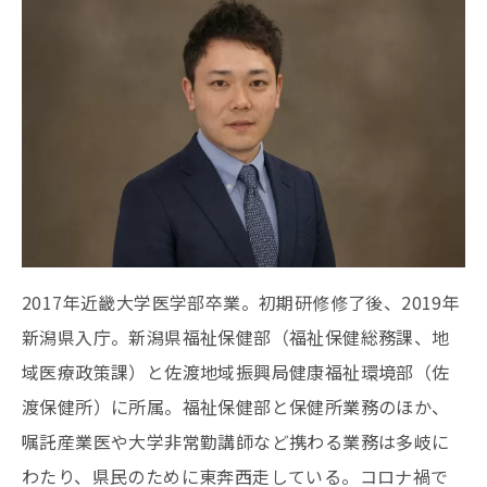
2017年近畿大学医学部卒業。初期研修修了後、2019年
新潟県入庁。新潟県福祉保健部（福祉保健総務課、地
域医療政策課）と佐渡地域振興局健康福祉環境部（佐
渡保健所）に所属。福祉保健部と保健所業務のほか、
嘱託産業医や大学非常勤講師など携わる業務は多岐に
わたり、県民のために東奔西走している。コロナ禍で