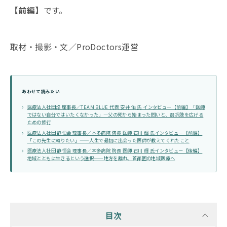
【前編】
です。
取材・撮影・文／ProDoctors運営
あわせて読みたい
医療法人社団焔 理事長／TEAM BLUE 代表 安井 佑 氏 インタビュー【前編】「医師
ではない自分ではいたくなかった」―父の死から始まった問いと、選択肢を広げる
ための修行
医療法人社団 静恒会 理事長／本多病院 院長 医師 石川 輝 氏インタビュー【前編】
「この先生に頼りたい」——人生で最初に出会った医師が教えてくれたこと
医療法人社団 静恒会 理事長／本多病院 院長 医師 石川 輝 氏インタビュー【後編】
地域とともに生きるという選択——地方を離れ、首都圏の地域医療へ
目次