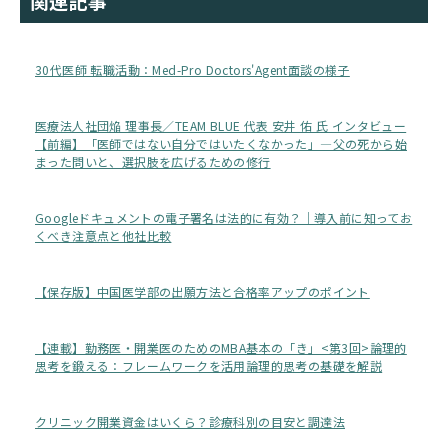
関連記事
30代医師 転職活動：Med-Pro Doctors'Agent面談の様子
医療法人社団焔 理事長／TEAM BLUE 代表 安井 佑 氏 インタビュー
【前編】「医師ではない自分ではいたくなかった」―父の死から始
まった問いと、選択肢を広げるための修行
Googleドキュメントの電子署名は法的に有効？｜導入前に知ってお
くべき注意点と他社比較
【保存版】中国医学部の出願方法と合格率アップのポイント
【連載】勤務医・開業医のためのMBA基本の「き」<第3回>論理的
思考を鍛える：フレームワークを活用論理的思考の基礎を解説
クリニック開業資金はいくら？診療科別の目安と調達法