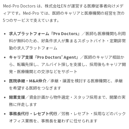
Med-Pro Doctors は、株式会社EN が運営する医療従事者向けメデ
ィアです。Med-Pro では、医師のキャリアと医療機関の経営を次の
5つのサービスで支えています。
求人プラットフォーム『Pro Doctors』
／医師も医療機関も利用
料が無料のため、好条件求人が集まるスポットバイト・定期非常
勤の求人プラットフォーム
キャリア支援『Pro Doctors' Agent』
／医師のキャリア相談か
ら、転職先探し、アルバイト探しを支援し、採用後もキャリア開
発・医療機関との交渉などをサポート
医院承継・M&A仲介
／承継・譲渡を検討する医療機関と、承継
を希望する医師をつなぎます
開業支援
／資金計画から物件選定・スタッフ採用まで、開業の実
務に伴走します
事務長代行・レセプト代行
／労務・レセプト・採用などのバック
オフィス業務を、事務長を雇わずに任せられます