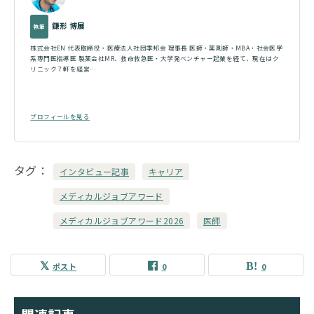
鎌形 博展
執筆
株式会社EN 代表取締役・医療法人社団季邦会 理事長 医師・薬剤師・MBA・社会医学
系専門医指導医 製薬会社MR、救命救急医・大学発ベンチャー起業を経て、現在はク
リニック７軒を経営…
プロフィールを見る
タグ
インタビュー記事
キャリア
メディカルジョブアワード
メディカルジョブアワード2026
医師
ポスト
0
0