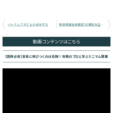
投
ベトナムで子どもの命を守る
新潟県福祉保健部 松澤知先生インタビュー【後編】「医療崩壊を防ぐ」―コロナ禍で見えた行政医師の現場、そして“地域医療構想”へ―
稿
ナ
動画コンテンツ
はこちら
ビ
ゲ
【医師必見】安易に飛びつくのは危険!? 財務のプロと学ぶミニマム開業
ー
シ
ョ
ン