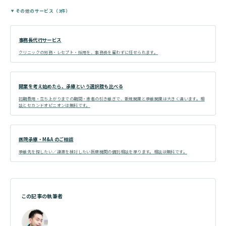
その他のサービス（3件）
事務長代行サービス
クリニックの労務・レセプト・採用を、事務長を雇わずに任せられます。
開業を考え始めたら、承継という選択肢も比べる
初期費用・立ち上がりまでの期間・患者の引き継ぎで、新規開業と承継開業は大きく違います。相
談とセカンドオピニオンは無料です。
医院承継・M&A のご相談
承継先を探したい／譲渡を検討したい医療機関の個別相談を承ります。相談は無料です。
この記事の執筆者