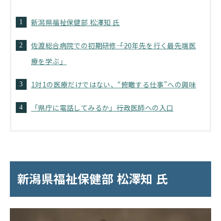
新潟県福祉保健部 松澤知 氏
佐渡総合病院での初期研修――「20年先を行く最先端医
療を学ぶ」
1対1の医療だけではない、“俯瞰する仕事”への興味
「県庁に電話してみるか」――行政医師への入口
新潟県福祉保健部 松澤知 氏