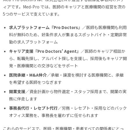
ィアです。Med-Pro では、医師のキャリアと医療機関の経営を次の
5つのサービスで支えています。
求人プラットフォーム『Pro Doctors』
／医師も医療機関も利用
料が無料のため、好条件求人が集まるスポットバイト・定期非常
勤の求人プラットフォーム
キャリア支援『Pro Doctors' Agent』
／医師のキャリア相談か
ら、転職先探し、アルバイト探しを支援し、採用後もキャリア開
発・医療機関との交渉などをサポート
医院承継・M&A仲介
／承継・譲渡を検討する医療機関と、承継
を希望する医師をつなぎます
開業支援
／資金計画から物件選定・スタッフ採用まで、開業の実
務に伴走します
事務長代行・レセプト代行
／労務・レセプト・採用などのバック
オフィス業務を、事務長を雇わずに任せられます
これらのサービスで、医師・医療機関・患者すべての関係者にとっ