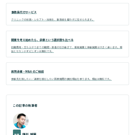
事務長代行サービス
クリニックの労務・レセプト・採用を、事務長を雇わずに任せられます。
開業を考え始めたら、承継という選択肢も比べる
初期費用・立ち上がりまでの期間・患者の引き継ぎで、新規開業と承継開業は大きく違います。相
談とセカンドオピニオンは無料です。
医院承継・M&A のご相談
承継先を探したい／譲渡を検討したい医療機関の個別相談を承ります。相談は無料です。
この記事の執筆者
鎌形 博展
執筆