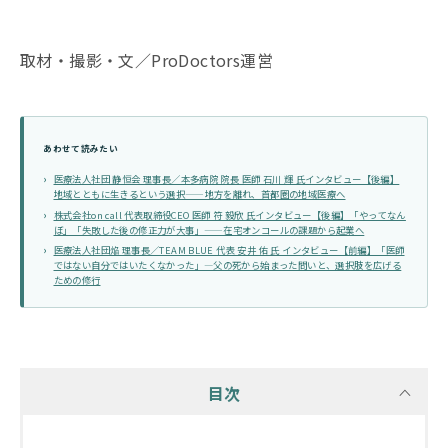
取材・撮影・文／ProDoctors運営
あわせて読みたい
医療法人社団 静恒会 理事長／本多病院 院長 医師 石川 輝 氏インタビュー【後編】
地域とともに生きるという選択——地方を離れ、首都圏の地域医療へ
株式会社on call 代表取締役CEO 医師 符 毅欣 氏インタビュー【後編】「やってなん
ぼ」「失敗した後の修正力が大事」——在宅オンコールの課題から起業へ
医療法人社団焔 理事長／TEAM BLUE 代表 安井 佑 氏 インタビュー【前編】「医師
ではない自分ではいたくなかった」―父の死から始まった問いと、選択肢を広げる
ための修行
目次