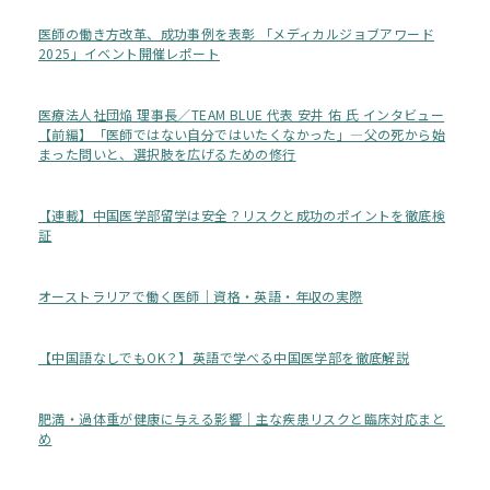
医師の働き方改革、成功事例を表彰 「メディカルジョブアワード
2025」イベント開催レポート
医療法人社団焔 理事長／TEAM BLUE 代表 安井 佑 氏 インタビュー
【前編】「医師ではない自分ではいたくなかった」―父の死から始
まった問いと、選択肢を広げるための修行
【連載】中国医学部留学は安全？リスクと成功のポイントを徹底検
証
オーストラリアで働く医師｜資格・英語・年収の実際
【中国語なしでもOK？】英語で学べる中国医学部を徹底解説
肥満・過体重が健康に与える影響｜主な疾患リスクと臨床対応まと
め