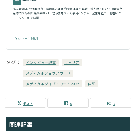
株式会社EN 代表取締役・医療法人社団季邦会 理事長 医師・薬剤師・MBA・社会医学
系専門医指導医 製薬会社MR、救命救急医・大学発ベンチャー起業を経て、現在はク
リニック７軒を経営…
プロフィールを見る
タグ
インタビュー記事
キャリア
メディカルジョブアワード
メディカルジョブアワード2026
医師
ポスト
0
0
関連記事