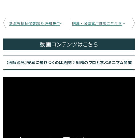
投
新潟県福祉保健部 松澤知先生インタビュー【前編】「20年先の日本が、もう佐渡にある」――初期研修での経験が、行政医師という選択の原点
肥満・過体重が健康に与える影響｜主な疾患リスクと臨床対応まとめ
稿
ナ
動画コンテンツ
はこちら
ビ
ゲ
【医師必見】安易に飛びつくのは危険!? 財務のプロと学ぶミニマム開業
ー
シ
ョ
ン