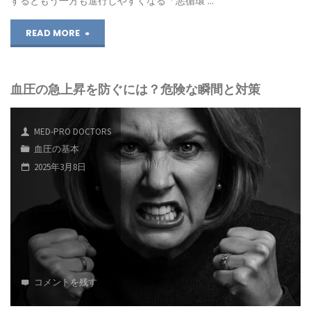
するともう一方も進行しやすくなる「悪循環 …
守
"高
READ MORE
る
血
た
血圧の急上昇を防ぐには？危険な瞬間と対策
圧
め
と
に
MED-PRO DOCTORS
腎
で
血圧の基本
2025年3月8日
臓
き
病
る
｜
こ
慢
と"
性
コメントを残す
腎