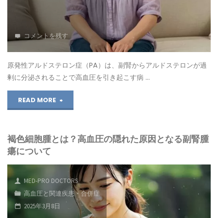
高
と
血
血
コメントを残す
圧
圧
を
の
原発性アルドステロン症（PA）は、副腎からアルドステロンが過
剰に分泌されることで高血圧を引き起こす病 …
引
関
"原
READ MORE
き
係」"
発
起
褐色細胞腫とは？高血圧の隠れた原因となる副腎腫
性
こ
瘍について
ア
す
ル
腎
MED-PRO DOCTORS
高血圧と関連疾患・合併症
ド
臓
2025年3月8日
ス