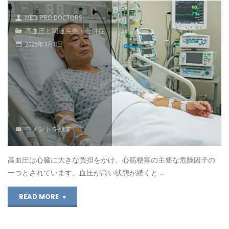
無
と
MED-PRO DOCTORS
呼
な
高血圧と関連疾患・合併症
2025年3月8日
吸
る
症
副
候
腎
群
腫
（SAS）
コメントを残す
瘍
と
に
高血圧は心臓に大きな負担をかけ、心筋梗塞の主要な危険因子の
高
つ
一つとされています。血圧が高い状態が続くと …
血
い
"心
READ MORE
圧
て"
筋