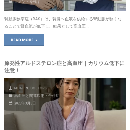
コメントを残す
血
圧
腎動脈狭窄症（RAS）は、腎臓へ血液を供給する腎動脈が狭くな
ることで腎血流が低下し、結果として高血圧 …
｜
"腎
READ MORE
ホ
動
ル
原発性アルドステロン症と高血圧｜カリウム低下に
脈
モ
注意！
狭
ン
窄
バ
MED-PRO DOCTORS
高血圧と関連疾患・合併症
症
ラ
2025年3月8日
と
ン
は？
ス