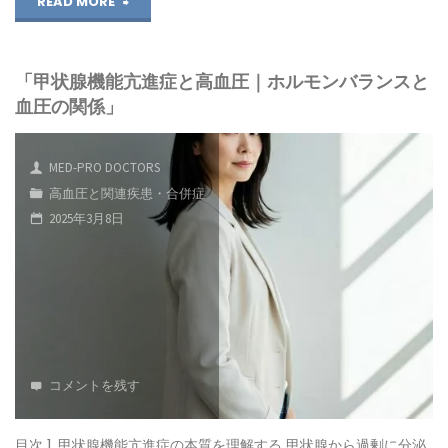
"高
READ MORE
血
「甲状腺機能亢進症と高血圧｜ホルモンバランスと
圧
血圧の関係」
治
療
MED-PRO DOCTORS
高血圧と関連疾患・合併症
の
2025年3月8日
最
新
情
報
コメントを残す
｜
新
目次 1. 甲状腺機能亢進症の本質を理解する 甲状腺から過剰に分泌