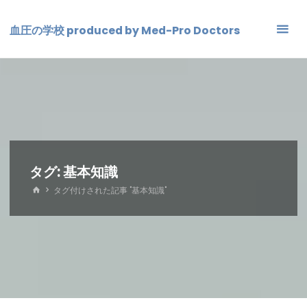
コ
ン
血圧の学校 produced by Med-Pro Doctors
テ
ン
ツ
へ
ス
キ
ッ
プ
タグ:
基本知識
ホ
タグ付けされた記事 "基本知識"
ー
ム