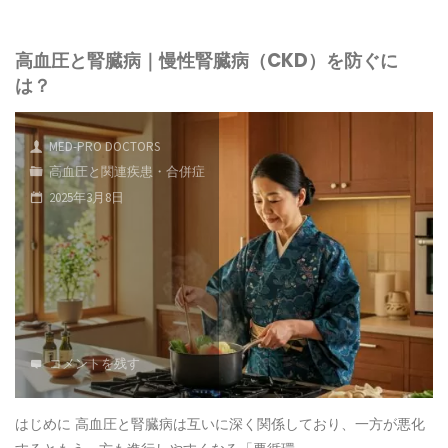
で
脈
る？"
心
高血圧と腎臓病｜慢性腎臓病（CKD）を防ぐに
硬
は？
臓
化
を
と
MED-PRO DOCTORS
守
高血圧と関連疾患・合併症
高
2025年3月8日
る
血
方
圧
法"
｜
血
コメントを残す
管
を
はじめに 高血圧と腎臓病は互いに深く関係しており、一方が悪化