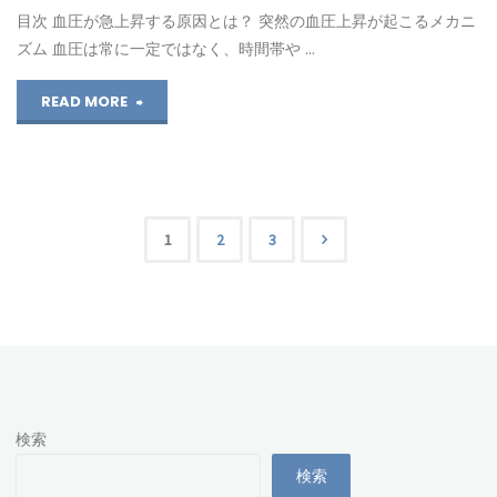
目次 血圧が急上昇する原因とは？ 突然の血圧上昇が起こるメカニ
臓
ズム 血圧は常に一定ではなく、時間帯や …
病
"血
READ MORE
（CKD）
圧
を
の
防
急
1
2
3
ぐ
投
上
に
昇
稿
は？"
を
の
防
検索
ペ
ぐ
検索