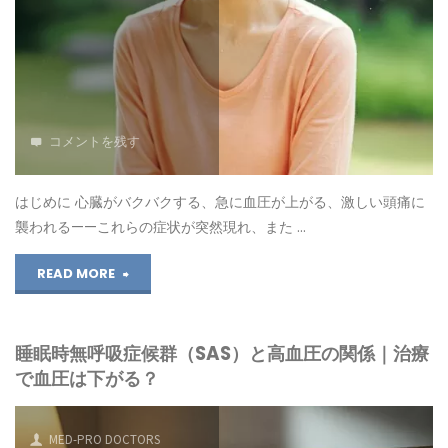
の
テ
病
ロ
気
ン
を
コメントを残す
症
解
と
説"
はじめに 心臓がバクバクする、急に血圧が上がる、激しい頭痛に
襲われる——これらの症状が突然現れ、また …
高
"褐
READ MORE
血
色
圧
睡眠時無呼吸症候群（SAS）と高血圧の関係｜治療
細
｜
で血圧は下がる？
胞
カ
腫
リ
MED-PRO DOCTORS