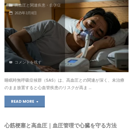
高血圧と関連疾患・合併症
と
ウ
2025年3月8日
は？
ム
高
低
血
下
圧
に
コメントを残す
の
注
隠
意！"
睡眠時無呼吸症候群（SAS）は、高血圧との関連が深く、未治療
のまま放置すると心血管疾患のリスクが高ま …
れ
"睡
READ MORE
た
眠
原
心筋梗塞と高血圧｜血圧管理で心臓を守る方法
時
因