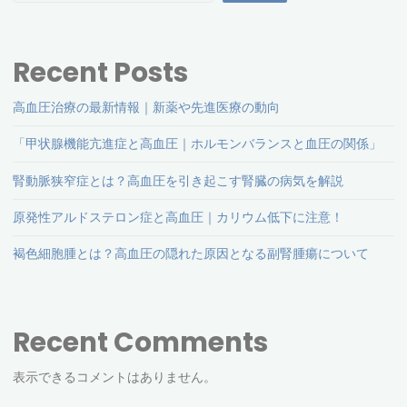
に
ー
は？
ジ
Recent Posts
危
送
高血圧治療の最新情報｜新薬や先進医療の動向
険
「甲状腺機能亢進症と高血圧｜ホルモンバランスと血圧の関係」
な
り
腎動脈狭窄症とは？高血圧を引き起こす腎臓の病気を解説
瞬
原発性アルドステロン症と高血圧｜カリウム低下に注意！
間
褐色細胞腫とは？高血圧の隠れた原因となる副腎腫瘍について
と
対
策"
Recent Comments
表示できるコメントはありません。