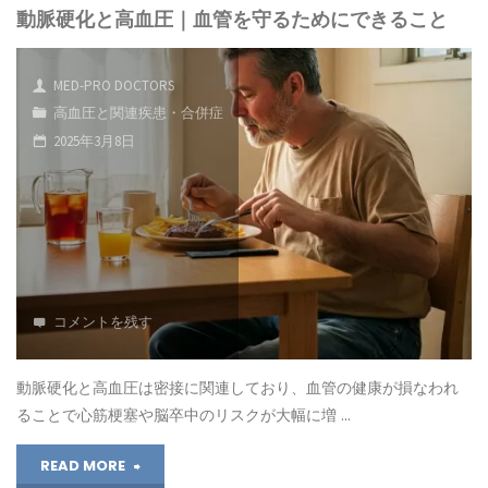
の
動脈硬化と高血圧｜血管を守るためにできること
梗
関
塞
MED-PRO DOCTORS
係
と
高血圧と関連疾患・合併症
｜
2025年3月8日
高
治
血
療
圧
で
｜
血
血
コメントを残す
圧
圧
動脈硬化と高血圧は密接に関連しており、血管の健康が損なわれ
は
管
ることで心筋梗塞や脳卒中のリスクが大幅に増 …
下
理
"動
READ MORE
が