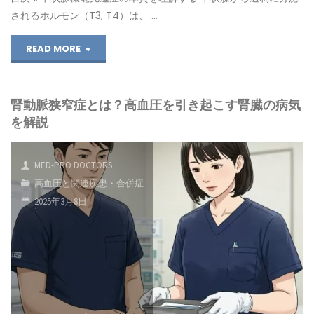
されるホルモン（T3, T4）は、 …
薬
"「甲
READ MORE
や
状
先
腎動脈狭窄症とは？高血圧を引き起こす腎臓の病気
腺
進
を解説
機
医
能
療
MED-PRO DOCTORS
高血圧と関連疾患・合併症
亢
の
2025年3月8日
進
動
症
向"
と
高