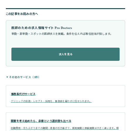
この記事をお読みの方へ
医師のための求人情報サイト Pro Doctors
常勤・非常勤・スポットの医師求人を掲載。条件を伝えれば専任担当が探します。
求人を見る
その他のサービス（3件）
事務長代行サービス
クリニックの労務・レセプト・採用を、事務長を雇わずに任せられます。
開業を考え始めたら、承継という選択肢も比べる
初期費用・立ち上がりまでの期間・患者の引き継ぎで、新規開業と承継開業は大きく違います。相