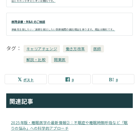
談とセカンドオピニオンは無料です。
医院承継・M&A のご相談
承継先を探したい／譲渡を検討したい医療機関の個別相談を承ります。相談は無料です。
タグ
キャリアチェンジ
働き方改革
医師
解説・比較
開業医
ポスト
0
0
関連記事
2025年版・睡眠医学の最新情報②：不眠症や睡眠時無呼吸など「眠
りの悩み」への科学的アプローチ