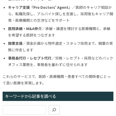
キャリア支援『Pro Doctors' Agent』
／医師のキャリア相談か
ら、転職先探し、アルバイト探しを支援し、採用後もキャリア開
発・医療機関との交渉などをサポート
医院承継・M&A仲介
／承継・譲渡を検討する医療機関と、承継
を希望する医師をつなぎます
開業支援
／資金計画から物件選定・スタッフ採用まで、開業の実
務に伴走します
事務長代行・レセプト代行
／労務・レセプト・採用などのバック
オフィス業務を、事務長を雇わずに任せられます
これらのサービスで、医師・医療機関・患者すべての関係者にとっ
て良い医療を実現します。
キーワードから記事を調べる
検
索