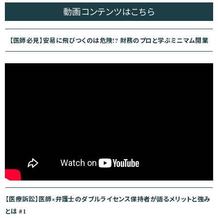
ナ
動画コンテンツ
はこちら
ビ
ゲ
【医師必見】安易に飛びつくのは危険!? 財務のプロと学ぶミニマム開業
ー
シ
ョ
ン
【医療訴訟】医師×弁護士のダブルライセンス保持者が語るメリットと強み
とは #1