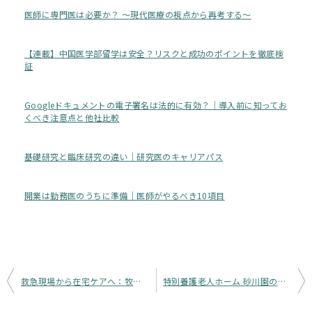
医師に専門医は必要か？ 〜現代医療の視点から再考する〜
【連載】中国医学部留学は安全？リスクと成功のポイントを徹底検
証
Googleドキュメントの電子署名は法的に有効？｜導入前に知ってお
くべき注意点と他社比較
基礎研究と臨床研究の違い｜研究医のキャリアパス
開業は勤務医のうちに準備｜医師がやるべき10項目
投
救急現場から在宅ケアへ：牧先生が語る在宅医療の可能性 牧賢郎先生インタビュー
特別養護老人ホーム 砂川園の働き方改革の取り組み
稿