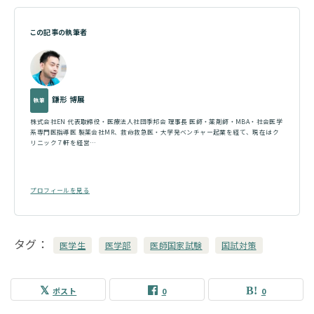
この記事の執筆者
鎌形 博展
執筆
株式会社EN 代表取締役・医療法人社団季邦会 理事長 医師・薬剤師・MBA・社会医学
系専門医指導医 製薬会社MR、救命救急医・大学発ベンチャー起業を経て、現在はク
リニック７軒を経営…
プロフィールを見る
タグ
医学生
医学部
医師国家試験
国試対策
ポスト
0
0