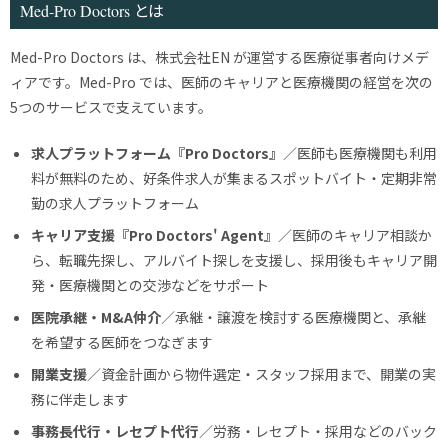
Med-Pro Doctors とは
Med-Pro Doctors は、株式会社EN が運営する医療従事者向けメデ
ィアです。Med-Pro では、医師のキャリアと医療機関の経営を次の
5つのサービスで支えています。
求人プラットフォーム『Pro Doctors』
／医師も医療機関も利用
料が無料のため、好条件求人が集まるスポットバイト・定期非常
勤の求人プラットフォーム
キャリア支援『Pro Doctors' Agent』
／医師のキャリア相談か
ら、転職先探し、アルバイト探しを支援し、採用後もキャリア開
発・医療機関との交渉などをサポート
医院承継・M&A仲介
／承継・譲渡を検討する医療機関と、承継
を希望する医師をつなぎます
開業支援
／資金計画から物件選定・スタッフ採用まで、開業の実
務に伴走します
事務長代行・レセプト代行
／労務・レセプト・採用などのバック