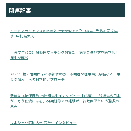
関連記事
ハートアライアンスの医療と社会を変える取り組み_聖路加国際病
院_中村亮太氏
【医学生必見】研修医マッチング対策②｜病院の選び方を医学部6
年生が解説
2025年版・睡眠医学の最新情報②：不眠症や睡眠時無呼吸など「眠
りの悩み」への科学的アプローチ
新潟県福祉保健部 松澤知先生インタビュー【前編】「20年先の日本
が、もう佐渡にある」――初期研修での経験が、行政医師という選択の
原点
ワルシャワ医科大学 医学生インタビュー