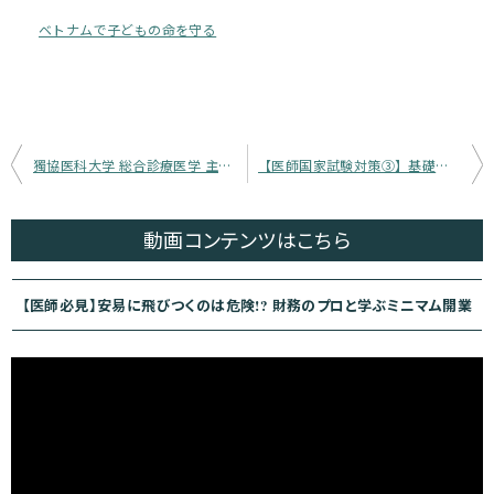
ベトナムで子どもの命を守る
投
獨協医科大学 総合診療医学 主任教授／獨協医科大学病院 総合診療科 診療部長 医師 志水 太郎 氏 インタビュー【全編】医師のキャリアで大切なこと——『乗り越えなくてもいい』折れなかったという事実が、明日への自信になる。
【医師国家試験対策③】基礎知識はどう固める？医学生のための国試勉強法｜医学部6年生が解説
稿
ナ
動画コンテンツ
はこちら
ビ
ゲ
【医師必見】安易に飛びつくのは危険!? 財務のプロと学ぶミニマム開業
ー
シ
ョ
ン