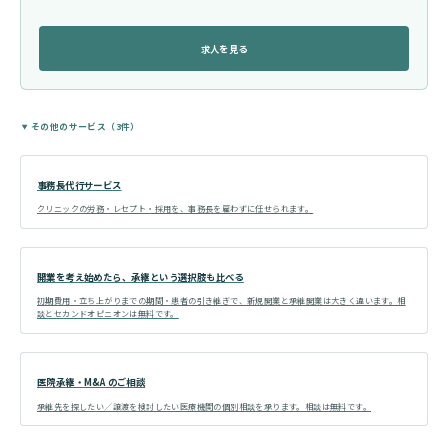
求人を見る
その他のサービス（3件）
事務長代行サービス
クリニックの労務・レセプト・採用を、事務長を雇わずに任せられます。
開業を考え始めたら、承継という選択肢も比べる
初期費用・立ち上がりまでの期間・患者の引き継ぎで、新規開業と承継開業は大きく違います。相
談とセカンドオピニオンは無料です。
医院承継・M&A のご相談
承継先を探したい／譲渡を検討したい医療機関の個別相談を承ります。相談は無料です。