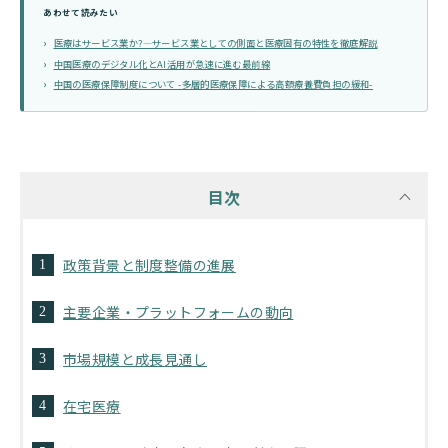
あわせて読みたい
医療はサービス業か?―サービス業としての側面と医療固有の特性を徹底解説
中国医療のデジタル化とAI活用が急速に進む最前線
中国の医療保障制度について -多層的医療保障による高額療養費負担の緩和-
目次
政策背景と制度整備の進展
主要企業・プラットフォームの動向
市場規模と成長見通し
在宅医療