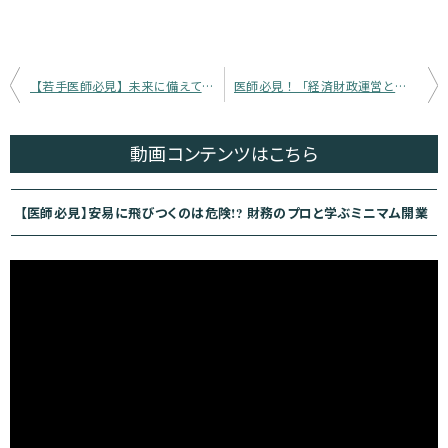
投
【若手医師必見】未来に備えて、若手医師が知っておくべき社会保障改革の方向性 2025年4月最新版＠財務省
医師必見！「経済財政運営と改革の基本方針2025」完全解説 – 医療現場への影響を徹底分析
稿
ナ
動画コンテンツ
はこちら
ビ
ゲ
【医師必見】安易に飛びつくのは危険!? 財務のプロと学ぶミニマム開業
ー
シ
ョ
ン