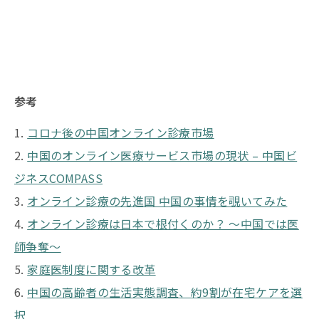
参考
1.
コロナ後の中国オンライン診療市場
2.
中国のオンライン医療サービス市場の現状 – 中国ビ
ジネスCOMPASS
3.
オンライン診療の先進国 中国の事情を覗いてみた
4.
オンライン診療は日本で根付くのか？ 〜中国では医
師争奪〜
5.
家庭医制度に関する改革
6.
中国の高齢者の生活実態調査、約9割が在宅ケアを選
択