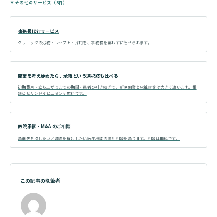
その他のサービス（3件）
事務長代行サービス
クリニックの労務・レセプト・採用を、事務長を雇わずに任せられます。
開業を考え始めたら、承継という選択肢も比べる
初期費用・立ち上がりまでの期間・患者の引き継ぎで、新規開業と承継開業は大きく違います。相
談とセカンドオピニオンは無料です。
医院承継・M&A のご相談
承継先を探したい／譲渡を検討したい医療機関の個別相談を承ります。相談は無料です。
この記事の執筆者