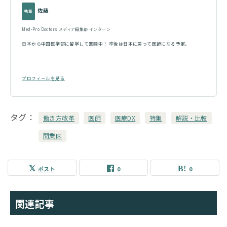
佐藤
執筆
Med-Pro Doctors メディア編集部 インターン
日本から中国医学部に留学して奮闘中！ 卒後は日本に戻って医師になる予定。
プロフィールを見る
タグ
働き方改革
医師
医療DX
特集
解説・比較
開業医
ポスト
0
0
関連記事