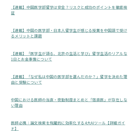
【連載】中国医学部留学は安全？リスクと成功のポイントを徹底検
証
【連載】中国の医学部・日本人留学生が感じる授業を中国語で受け
るメリットと課題
【連載】「医学生が語る、北京の生活と学び」留学生活のリアルな
1日とお金事情について
【連載】「なぜ私は中国の医学部を選んだのか？」留学を決めた理
由と受験について
中国における医師の当直・夜勤制度まとめと「宿直医」が存在しな
い理由
医師必携：論文検索を飛躍的に効率化する4大AIツール【詳細ガイ
ド】