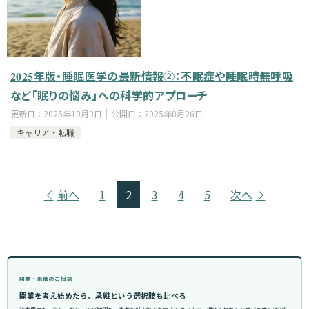
2025年版・睡眠医学の最新情報②：不眠症や睡眠時無呼吸
など「眠りの悩み」への科学的アプローチ
更新日：
2025年10月3日
公開日：
2025年8月26日
キャリア・転職
前へ
1
2
3
4
5
次へ
開業・承継のご相談
開業を考え始めたら、承継という選択肢も比べる