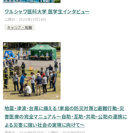
ワルシャワ医科大学 医学生インタビュー
公開日：
2025年10月24日
キャリア・転職
地震・津波・台風に備える！家庭の防災対策と避難行動・災
害医療の完全マニュアル～自助・互助・共助・公助の連携に
よる災害に強い社会の実現に向けて～
更新日：
2025年9月25日
公開日：
2025年9月5日