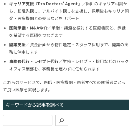
キャリア支援『Pro Doctors' Agent』
／医師のキャリア相談か
ら、転職先探し、アルバイト探しを支援し、採用後もキャリア開
発・医療機関との交渉などをサポート
医院承継・M&A仲介
／承継・譲渡を検討する医療機関と、承継
を希望する医師をつなぎます
開業支援
／資金計画から物件選定・スタッフ採用まで、開業の実
務に伴走します
事務長代行・レセプト代行
／労務・レセプト・採用などのバック
オフィス業務を、事務長を雇わずに任せられます
これらのサービスで、医師・医療機関・患者すべての関係者にとっ
て良い医療を実現します。
キーワードから記事を調べる
検
索