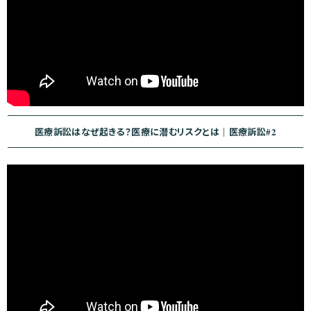
医療訴訟はなぜ起きる？医療に潜むリスクとは｜医療訴訟#2