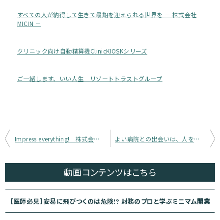
すべての人が納得して生きて最期を迎えられる世界を － 株式会社
MICIN －
クリニック向け自動精算機ClinicKIOSKシリーズ
ご一緒します、いい人生＿リゾートトラストグループ
投
Impress everything!＿株式会社peerNIST
よい病院との出会いは、人を幸せにする。 カルー株式会社
稿
ナ
動画コンテンツ
はこちら
ビ
ゲ
【医師必見】安易に飛びつくのは危険!? 財務のプロと学ぶミニマム開業
ー