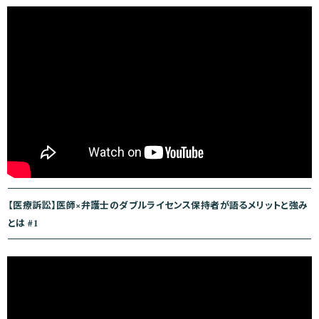
シ
ョ
ン
【医療訴訟】医師×弁護士のダブルライセンス保持者が語るメリットと強み
とは #1