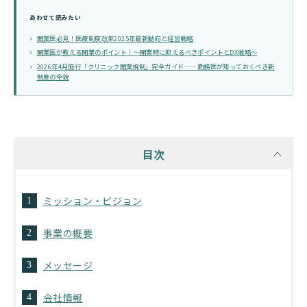
あわせて読みたい
開業医必見！医療制度改革2025年最新動向と経営戦略
開業医が教える開業のポイント！～開業時に抑えるべきポイントとDX戦略～
2026年4月施行「クリニック開業規制」完全ガイド——勤務医が知っておくべき新
制度の全貌
目次
ミッション・ビジョン
事業の概要
メッセージ
会社情報