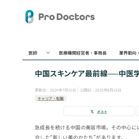
医師
医療機関経営者・事務長
業界動向
中国スキンケア最前線──中医
更新日：
2026年7月31日
公開日：
2025年6月16日
キャリア・転職
ポスト
急成長を続ける中国の美容市場。その中心に
合した“新しい美のかたち”があります。