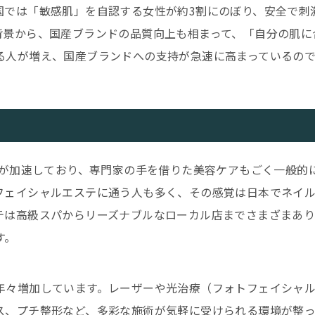
国では「敏感肌」を自認する女性が約3割にのぼり、安全で刺
背景から、国産ブランドの品質向上も相まって、「自分の肌に
る人が増え、国産ブランドへの支持が急速に高まっているので
」が加速しており、専門家の手を借りた美容ケアもごく一般的
フェイシャルエステに通う人も多く、その感覚は日本でネイ
テは高級スパからリーズナブルなローカル店までさまざまあり
す。
年々増加しています。レーザーや光治療（フォトフェイシャ
ス、プチ整形など、多彩な施術が気軽に受けられる環境が整っ