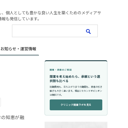
し、個人としても豊かな良い人生を築くためのメディアサ
情報も発信しています。
お知らせ・運営情報
開業・承継のご相談
開業を考え始めたら、承継という選
択肢も比べる
初期費用も、立ち上がりまでの期間も、患者の引き
継ぎも大きく違います。相談とセカンドオピニオン
は無料です。
クリニック開業ラボを見る
学の知恵が融