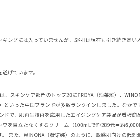
キングには入っていませんが、SK-IIは現在も引き続き高い
を遂げています。
は、スキンケア部門のトップ20にPROYA（珀莱雅）、WINO
自然堂）といった中国ブランドが多数ランクインしました。なかで
ランドで、肌再生技術を応用したエイジングケア製品が看板商
を目立たなくするクリーム（100mLで約289元＝約6,00
。 また、WINONA（薇诺娜）のように、敏感肌向けの低刺