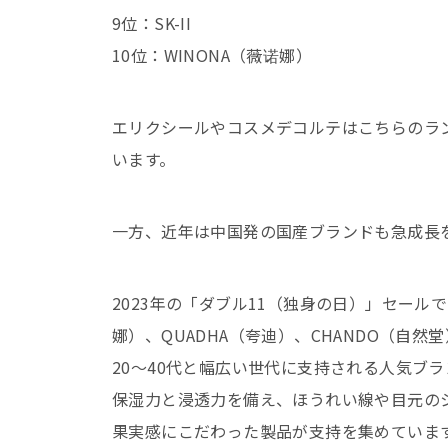
9位：SK-II
10位：WINONA（薇诺娜）
エリクシールやコスメデコルテはこちらのラン
います。
一方、近年は中国発の国産ブランドも急成長
2023年の「ダブル11（独身の日）」セールで
娜）、QUADHA（夸迪）、CHANDO（
20〜40代と幅広い世代に支持される人気ブ
保湿力と浸透力を備え、ほうれい線や目元のシワ
果実感にこだわった製品が支持を集めています