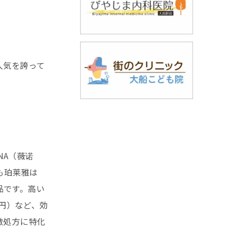
人気を誇って
NA（薇诺
も珀莱雅は
品です。高い
0円）など、効
激処方に特化