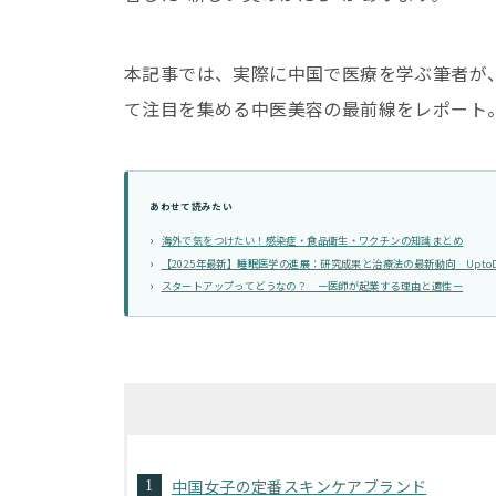
本記事では、実際に中国で医療を学ぶ筆者が
て注目を集める中医美容の最前線をレポート
あわせて読みたい
海外で気をつけたい！感染症・食品衛生・ワクチンの知識まとめ
【2025年最新】睡眠医学の進展：研究成果と治療法の最新動向 UptoD
スタートアップってどうなの？ ー医師が起業する理由と適性ー
中国女子の定番スキンケアブランド