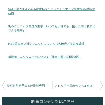
駅より徒歩1分にある皮膚科クリニック：シナモン皮膚科 板橋区役
所前
街のクリニック日野八王子「いつでも、誰でも、困った時に頼りに
できる場所」
M&B美容皮フ科クリニックについて（大阪府／美容皮膚科）
横浜ホームクリニックについて（神奈川県／訪問診療）
投
整形外科専門医と麻酔科専門医の両専門医が在籍しているクリニック！大阪みま整形外科＆痛みのクリニック
アレルギー診療のレベルを上げたい小児科専門医の先生歓迎！森下小児科アレルギー科
稿
ナ
動画コンテンツ
はこちら