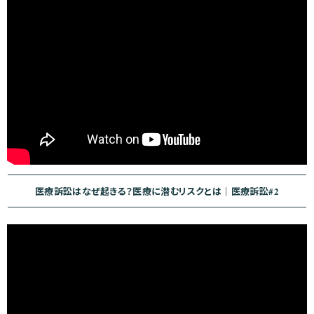
医療訴訟はなぜ起きる？医療に潜むリスクとは｜医療訴訟#2