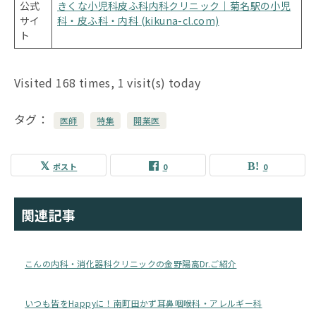
公式
きくな小児科皮ふ科内科クリニック｜菊名駅の小児
サイ
科・皮ふ科・内科 (kikuna-cl.com)
ト
Visited 168 times, 1 visit(s) today
タグ
医師
特集
開業医
ポスト
0
0
関連記事
こんの内科・消化器科クリニックの金野陽高Dr.ご紹介
いつも皆をHappyに！南町田かず耳鼻咽喉科・アレルギー科