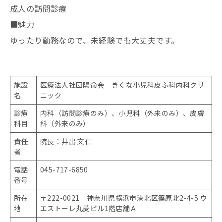
成人の訪問診療
■魅力
ゆったり勤務なので、未経験でも大丈夫です。
施設
医療法人社団陽命会 きくな小児科皮ふ科内科クリ
名
ニック
診療
内科（訪問診療のみ）、小児科（外来のみ）、皮膚
科目
科（外来のみ）
責任
院長：井出 文仁
者
電話
045-717-6850
番号
所在
〒222-0021 神奈川県横浜市港北区篠原北2-4-5 ウ
地
エストーレ丸菱ビル1階店舗Ａ