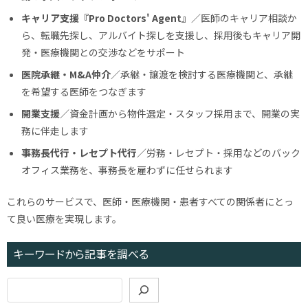
キャリア支援『Pro Doctors' Agent』
／医師のキャリア相談か
ら、転職先探し、アルバイト探しを支援し、採用後もキャリア開
発・医療機関との交渉などをサポート
医院承継・M&A仲介
／承継・譲渡を検討する医療機関と、承継
を希望する医師をつなぎます
開業支援
／資金計画から物件選定・スタッフ採用まで、開業の実
務に伴走します
事務長代行・レセプト代行
／労務・レセプト・採用などのバック
オフィス業務を、事務長を雇わずに任せられます
これらのサービスで、医師・医療機関・患者すべての関係者にとっ
て良い医療を実現します。
キーワードから記事を調べる
検
索