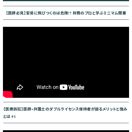
ビ
ゲ
【医師必見】安易に飛びつくのは危険!? 財務のプロと学ぶミニマム開業
ー
シ
ョ
ン
【医療訴訟】医師×弁護士のダブルライセンス保持者が語るメリットと強み
とは #1