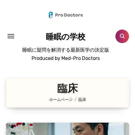
コ
ン
テ
ン
睡眠の学校
ツ
に
睡眠に疑問を解消する最新医学の決定版
ス
Produced by Med-Pro Doctors
キ
ッ
プ
臨床
ホームページ
臨床