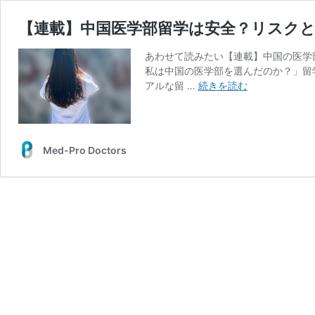
【連載】中国医学部留学は安全？リスク
あわせて読みたい【連載】中国の医学
私は中国の医学部を選んだのか？」留
【連
アルな留 …
続きを読む
載】
中
国
医
Med-Pro Doctors
学
部
留
学
は
安
全？
リ
ス
ク
と